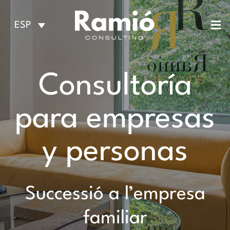
Saltar
al
ESP
contenido
Consell de direcció
Consultoría
Compravenda d’empreses
para empresas
y personas
Successió a l’empresa
familiar
Due diligence